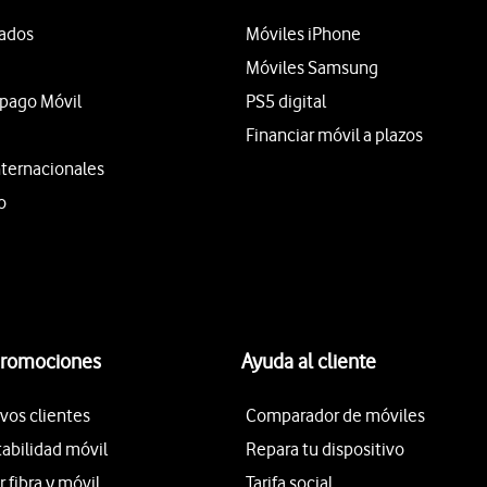
tados
Móviles iPhone
Móviles Samsung
epago Móvil
PS5 digital
Financiar móvil a plazos
nternacionales
o
promociones
Ayuda al cliente
vos clientes
Comparador de móviles
tabilidad móvil
Repara tu dispositivo
fibra y móvil
Tarifa social