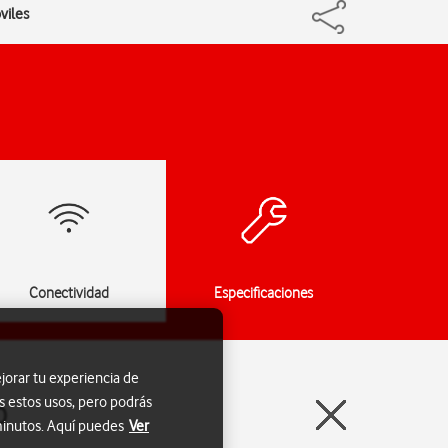
viles
Conectividad
Especificaciones
jorar tu experiencia de
s estos usos, pero podrás
0
 minutos. Aquí puedes
Ver