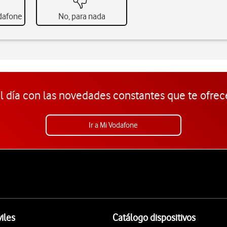
odafone
No, para nada
l día con las novedades constantes que te ofrec
Ir a Mi Vodafone
iles
Catálogo dispositivos