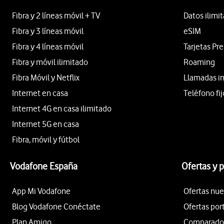
Fibra y 2 líneas móvil + TV
Datos ilimi
Fibra y 3 líneas móvil
eSIM
Fibra y 4 líneas móvil
Tarjetas Pr
Fibra y móvil ilimitado
Roaming
Fibra Móvil y Netflix
Llamadas i
Internet en casa
Teléfono fij
Internet 4G en casa ilimitado
Internet 5G en casa
Fibra, móvil y fútbol
Vodafone España
Ofertas y 
App Mi Vodafone
Ofertas nue
Blog Vodafone Conéctate
Ofertas por
Plan Amigo
Comparador 