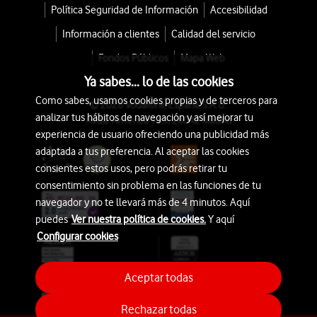
Política Seguridad de Información
Accesibilidad
Información a clientes
Calidad del servicio
Fondos Públicos
Mapa Web
Ya sabes... lo de las cookies
Como sabes, usamos cookies propias y de terceros para
© 2026 Vodafone España S.A.U.
analizar tus hábitos de navegación y así mejorar tu
Avda. América 115, 28042 Madrid
experiencia de usuario ofreciendo una publicidad más
adaptada a tus preferencia. Al aceptar las cookies
consientes estos usos, pero podrás retirar tu
consentimiento sin problema en las funciones de tu
navegador y no te llevará más de 4 minutos. Aquí
puedes
Ver nuestra política de cookies.
Y aquí
Configurar cookies
Aceptar todas
Rechazar todas