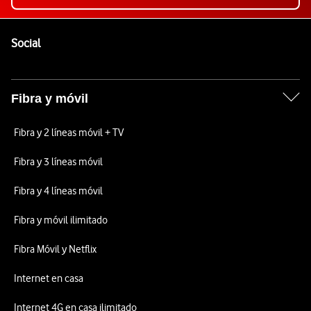
Pie de página de Vodafone
Enlaces a las redes sociales de Vodafone
Social
Fibra y móvil
Fibra y 2 líneas móvil + TV
Fibra y 3 líneas móvil
Fibra y 4 líneas móvil
Fibra y móvil ilimitado
Fibra Móvil y Netflix
Internet en casa
Internet 4G en casa ilimitado