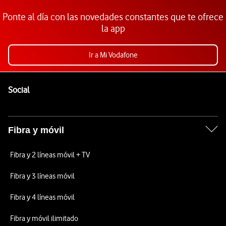
Ponte al día con las novedades constantes que te ofrece
la app
Ir a Mi Vodafone
Pie de página de Vodafone
Enlaces a las redes sociales de Vodafone
Social
Fibra y móvil
Fibra y 2 líneas móvil + TV
Fibra y 3 líneas móvil
Fibra y 4 líneas móvil
Fibra y móvil ilimitado