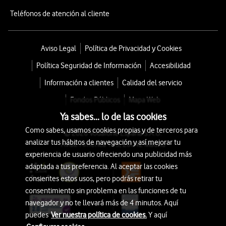
Teléfonos de atención al cliente
Aviso Legal
Política de Privacidad y Cookies
Política Seguridad de Información
Accesibilidad
Información a clientes
Calidad del servicio
Fondos Públicos
Mapa Web
Ya sabes... lo de las cookies
Como sabes, usamos cookies propias y de terceros para
© 2026 Vodafone España S.A.U.
analizar tus hábitos de navegación y así mejorar tu
Avda. América 115, 28042 Madrid
experiencia de usuario ofreciendo una publicidad más
adaptada a tus preferencia. Al aceptar las cookies
consientes estos usos, pero podrás retirar tu
consentimiento sin problema en las funciones de tu
navegador y no te llevará más de 4 minutos. Aquí
puedes
Ver nuestra política de cookies.
Y aquí