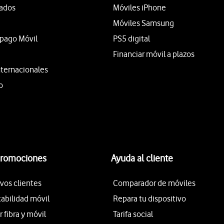
tados
Móviles iPhone
Móviles Samsung
epago Móvil
PS5 digital
Financiar móvil a plazos
nternacionales
o
promociones
Ayuda al cliente
vos clientes
Comparador de móviles
tabilidad móvil
Repara tu dispositivo
fibra y móvil
Tarifa social