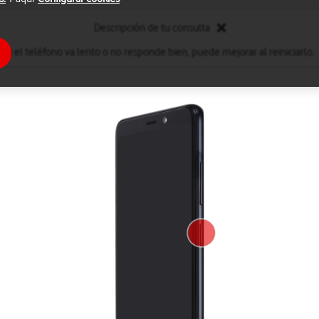
Descripción de tu consulta
Si el teléfono va lento o no responde bien, puede mejorar al reiniciarlo.