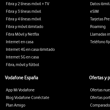
Fibra y 2 líneas móvil + TV
Datos ilimi
Fibra y 3 líneas móvil
eSIM
Fibra y 4 líneas móvil
Tarjetas Pr
Fibra y móvil ilimitado
Roaming
Fibra Móvil y Netflix
Llamadas i
Internet en casa
Teléfono fij
Internet 4G en casa ilimitado
Internet 5G en casa
Fibra, móvil y fútbol
Vodafone España
Ofertas y 
App Mi Vodafone
Ofertas nue
Blog Vodafone Conéctate
Ofertas por
Plan Amigo
Comparador 