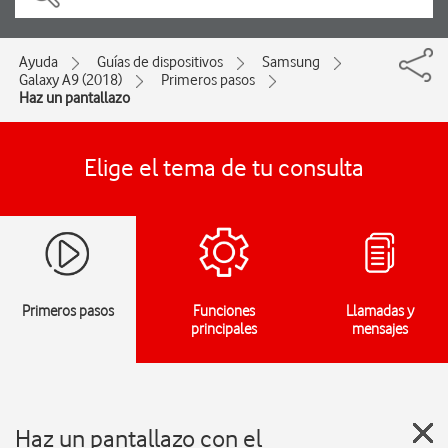
Ayuda
Guías de dispositivos
Samsung
Galaxy A9 (2018)
Primeros pasos
Haz un pantallazo
Elige el tema de tu consulta
Primeros pasos
Funciones
Llamadas y
principales
mensajes
Haz un pantallazo con el