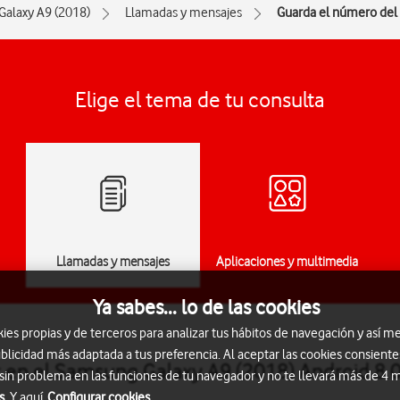
Galaxy A9 (2018)
Llamadas y mensajes
Guarda el número del
Elige el tema de tu consulta
Llamadas y mensajes
Aplicaciones y multimedia
Ya sabes... lo de las cookies
s propias y de terceros para analizar tus hábitos de navegación y así me
blicidad más adaptada a tus preferencia. Al aceptar las cookies consiente
 en el Samsung Galaxy A9 (2018) Android 8.
 sin problema en las funciones de tu navegador y no te llevará más de 4
s.
Y aquí
Configurar cookies