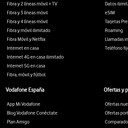
Fibra y 2 líneas móvil + TV
Datos ilimi
Fibra y 3 líneas móvil
eSIM
Fibra y 4 líneas móvil
Tarjetas Pr
Fibra y móvil ilimitado
Roaming
Fibra Móvil y Netflix
Llamadas i
Internet en casa
Teléfono fij
Internet 4G en casa ilimitado
Internet 5G en casa
Fibra, móvil y fútbol
Vodafone España
Ofertas y 
App Mi Vodafone
Ofertas nue
Blog Vodafone Conéctate
Ofertas por
Plan Amigo
Comparador 