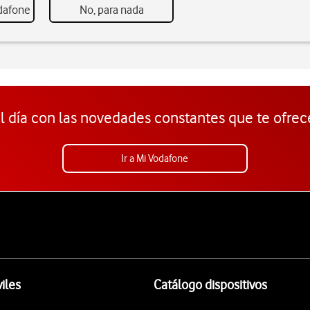
odafone
No, para nada
l día con las novedades constantes que te ofrec
Ir a Mi Vodafone
iles
Catálogo dispositivos