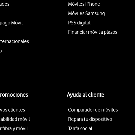
tados
Móviles iPhone
Móviles Samsung
epago Móvil
PS5 digital
Financiar móvil a plazos
nternacionales
o
promociones
Ayuda al cliente
vos clientes
Comparador de móviles
tabilidad móvil
Repara tu dispositivo
fibra y móvil
Tarifa social