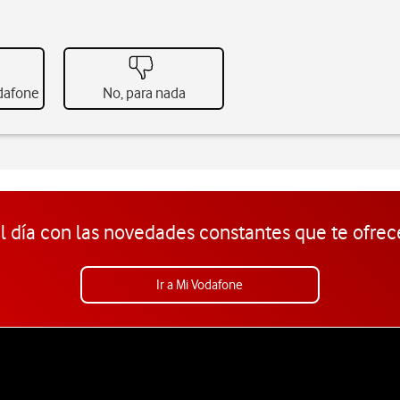
odafone
No, para nada
l día con las novedades constantes que te ofrec
Ir a Mi Vodafone