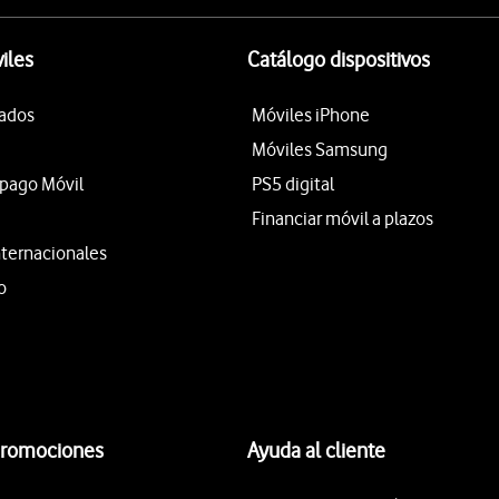
iles
Catálogo dispositivos
tados
Móviles iPhone
Móviles Samsung
epago Móvil
PS5 digital
Financiar móvil a plazos
nternacionales
o
promociones
Ayuda al cliente