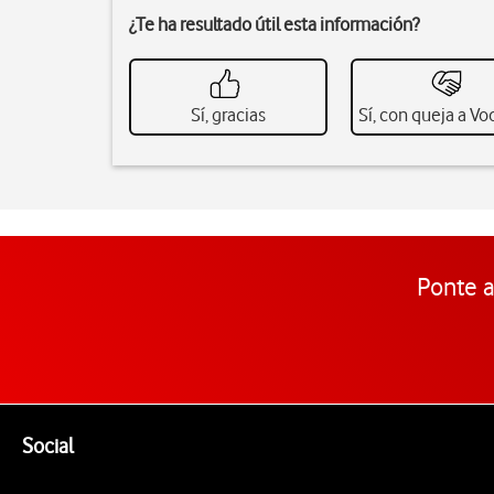
¿Te ha resultado útil esta información?
Sí, gracias
Sí, con queja a V
Ponte a
Pie de página de Vodafone
Enlaces a las redes sociales de Vodafone
Social