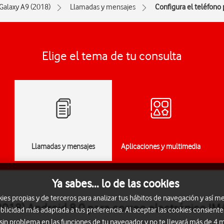
Galaxy A9 (2018)
Llamadas y mensajes
Configura el teléfono
Elige el tema de tu consulta
Llamadas y mensajes
Aplicaciones y multimedia
Ya sabes... lo de las cookies
s propias y de terceros para analizar tus hábitos de navegación y así me
018) Android 8.0 para correo electrónico I
blicidad más adaptada a tus preferencia. Al aceptar las cookies consiente
 sin problema en las funciones de tu navegador y no te llevará más de 4