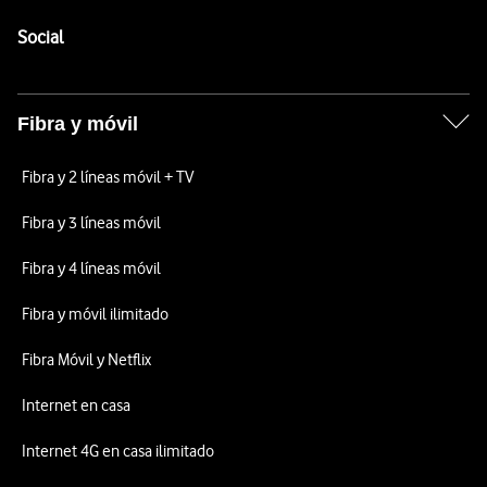
Pie de página de Vodafone
Enlaces a las redes sociales de Vodafone
Social
Fibra y móvil
Fibra y 2 líneas móvil + TV
Fibra y 3 líneas móvil
Fibra y 4 líneas móvil
Fibra y móvil ilimitado
Fibra Móvil y Netflix
Internet en casa
Internet 4G en casa ilimitado