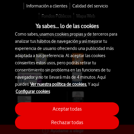
Información a clientes
Calidad del servicio
Fondos Públicos
Mapa Web
Ya sabes... lo de las cookies
Como sabes, usamos cookies propias y de terceros para
© 2026 Vodafone España S.A.U.
analizar tus hábitos de navegación y así mejorar tu
Avda. América 115, 28042 Madrid
experiencia de usuario ofreciendo una publicidad más
adaptada a tus preferencia. Al aceptar las cookies
consientes estos usos, pero podrás retirar tu
consentimiento sin problema en las funciones de tu
navegador y no te llevará más de 4 minutos. Aquí
puedes
Ver nuestra política de cookies.
Y aquí
Configurar cookies
Aceptar todas
Rechazar todas
Ayúdame a elegir