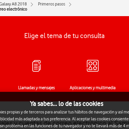
Galaxy A8 2018
Primeros pasos
rreo electrónico
Elige el tema de tu consulta
Llamadas y mensajes
Aplicaciones y multimedia
Ya sabes... lo de las cookies
s propias y de terceros para analizar tus hábitos de navegación y así me
blicidad más adaptada a tus preferencia. Al aceptar las cookies consiente
iales y cuentas de correo electrónico al Sa
 sin problema en las funciones de tu navegador y no te llevará más de 4