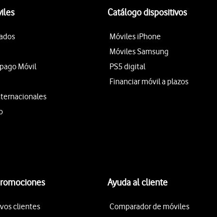
iles
Catálogo dispositivos
tados
Móviles iPhone
Móviles Samsung
epago Móvil
PS5 digital
Financiar móvil a plazos
nternacionales
o
promociones
Ayuda al cliente
vos clientes
Comparador de móviles