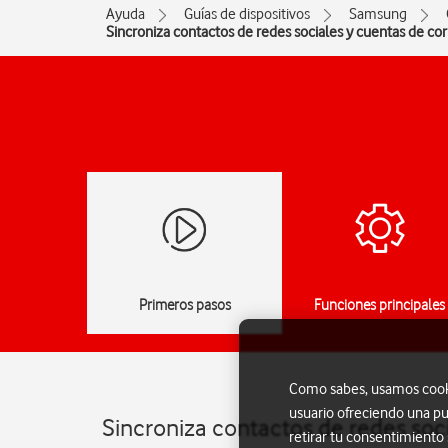
Ayuda
Guías de dispositivos
Samsung
Sincroniza contactos de redes sociales y cuentas de co
Primeros pasos
Funciones principales
Como sabes, usamos cookie
usuario ofreciendo una pu
Sincroniza contactos de redes soc
retirar tu consentimiento