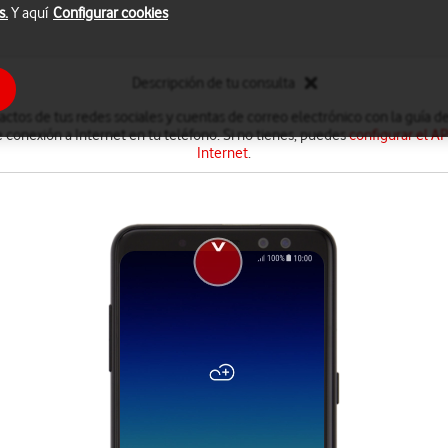
s.
Y aquí
Configurar cookies
Descripción de tu consulta
ctos de tus redes sociales y cuentas de correo electrónico con la guía de
 conexión a Internet en tu teléfono. Si no tienes, puedes
configurar el A
Internet
.