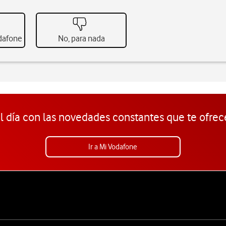
odafone
No, para nada
l día con las novedades constantes que te ofrec
Ir a Mi Vodafone