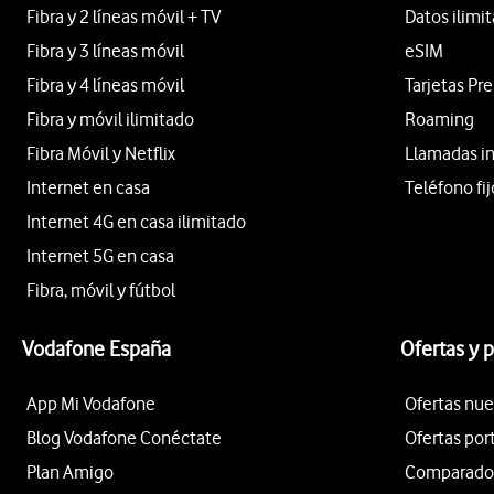
Fibra y 2 líneas móvil + TV
Datos ilimi
Fibra y 3 líneas móvil
eSIM
Fibra y 4 líneas móvil
Tarjetas Pr
Fibra y móvil ilimitado
Roaming
Fibra Móvil y Netflix
Llamadas i
Internet en casa
Teléfono fij
Internet 4G en casa ilimitado
Internet 5G en casa
Fibra, móvil y fútbol
Vodafone España
Ofertas y 
App Mi Vodafone
Ofertas nue
Blog Vodafone Conéctate
Ofertas por
Plan Amigo
Comparador 