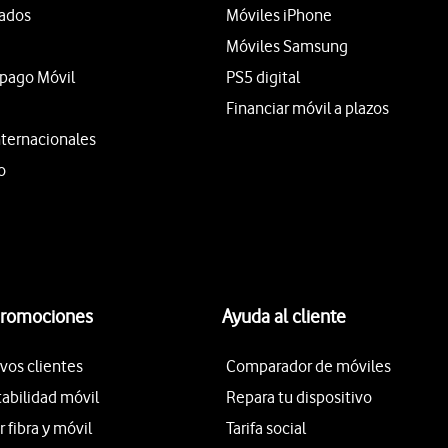
tados
Móviles iPhone
Móviles Samsung
epago Móvil
PS5 digital
Financiar móvil a plazos
nternacionales
o
promociones
Ayuda al cliente
vos clientes
Comparador de móviles
tabilidad móvil
Repara tu dispositivo
fibra y móvil
Tarifa social