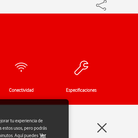
Conectividad
Especificaciones
jorar tu experiencia de
s estos usos, pero podrás
 minutos. Aquí puedes
Ver