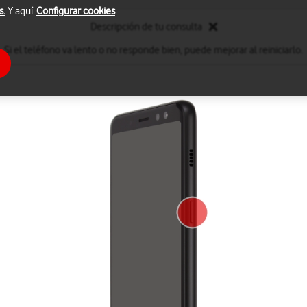
s.
Y aquí
Configurar cookies
Descripción de tu consulta
Si el teléfono va lento o no responde bien, puede mejorar al reiniciarlo.