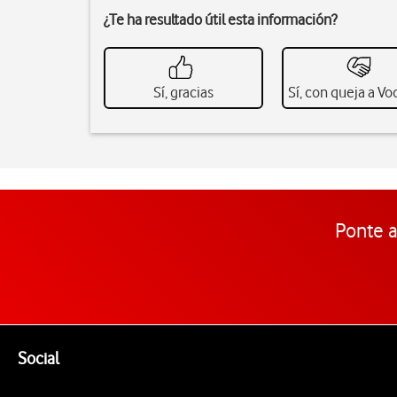
¿Te ha resultado útil esta información?
Sí, gracias
Sí, con queja a V
Ponte a
Pie de página de Vodafone
Enlaces a las redes sociales de Vodafone
Social