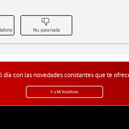
odafone
No, para nada
l día con las novedades constantes que te ofrec
Ir a Mi Vodafone