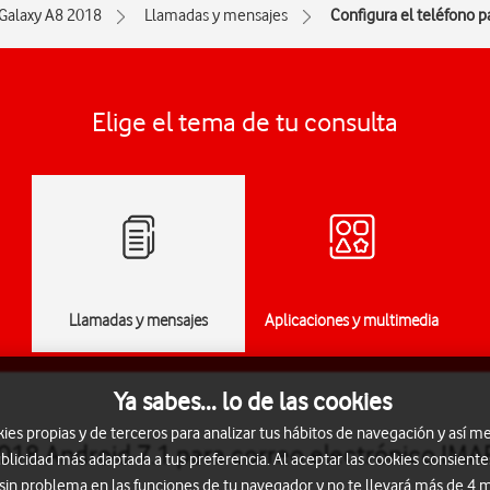
Galaxy A8 2018
Llamadas y mensajes
Configura el teléfono p
Elige el tema de tu consulta
Llamadas y mensajes
Aplicaciones y multimedia
Ya sabes... lo de las cookies
s propias y de terceros para analizar tus hábitos de navegación y así me
018 Android 7.1 para correo electrónico IMA
blicidad más adaptada a tus preferencia. Al aceptar las cookies consiente
 sin problema en las funciones de tu navegador y no te llevará más de 4