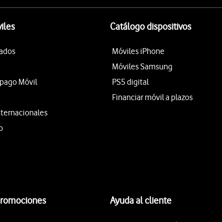
iles
Catálogo dispositivos
tados
Móviles iPhone
Móviles Samsung
epago Móvil
PS5 digital
Financiar móvil a plazos
nternacionales
o
promociones
Ayuda al cliente