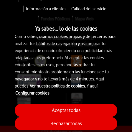
Información a clientes
Calidad del servicio
Fondos Públicos
Mapa Web
Ya sabes... lo de las cookies
Como sabes, usamos cookies propias y de terceros para
© 2026 Vodafone España S.A.U.
analizar tus hábitos de navegación y así mejorar tu
Avda. América 115, 28042 Madrid
experiencia de usuario ofreciendo una publicidad más
adaptada a tus preferencia. Al aceptar las cookies
consientes estos usos, pero podrás retirar tu
consentimiento sin problema en las funciones de tu
navegador y no te llevará más de 4 minutos. Aquí
puedes
Ver nuestra política de cookies.
Y aquí
Configurar cookies
Aceptar todas
Rechazar todas
Ayúdame a elegir