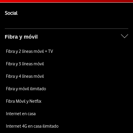
Pie de página de Vodafone
Enlaces a las redes sociales de Vodafone
Social
Fibra y móvil
Fibra y 2 líneas móvil + TV
Fibra y 3 líneas móvil
Fibra y 4 líneas móvil
Fibra y móvil ilimitado
Fibra Móvil y Netflix
Internet en casa
Internet 4G en casa ilimitado