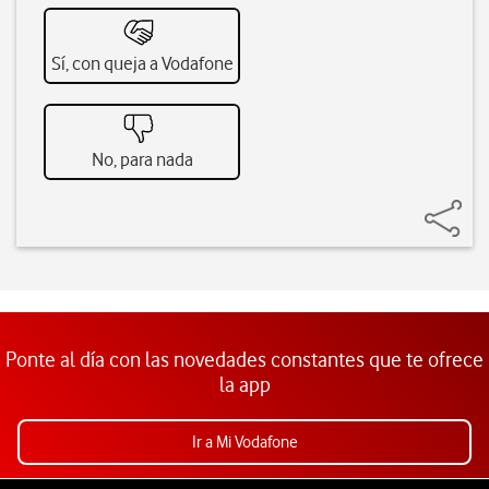
Sí, con queja a Vodafone
No, para nada
Ponte al día con las novedades constantes que te ofrece
la app
Ir a Mi Vodafone
Pie de página de Vodafone