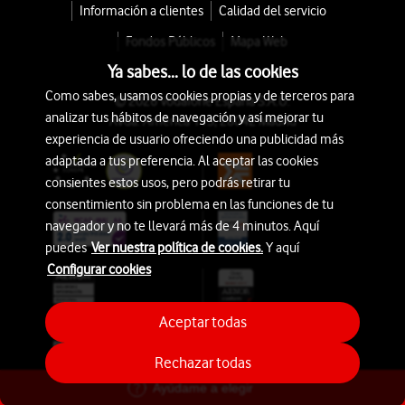
Información a clientes
Calidad del servicio
Fondos Públicos
Mapa Web
Ya sabes... lo de las cookies
Como sabes, usamos cookies propias y de terceros para
© 2026 Vodafone España S.A.U.
analizar tus hábitos de navegación y así mejorar tu
Avda. América 115, 28042 Madrid
experiencia de usuario ofreciendo una publicidad más
adaptada a tus preferencia. Al aceptar las cookies
consientes estos usos, pero podrás retirar tu
consentimiento sin problema en las funciones de tu
navegador y no te llevará más de 4 minutos. Aquí
puedes
Ver nuestra política de cookies.
Y aquí
Configurar cookies
Aceptar todas
Rechazar todas
Ayúdame a elegir