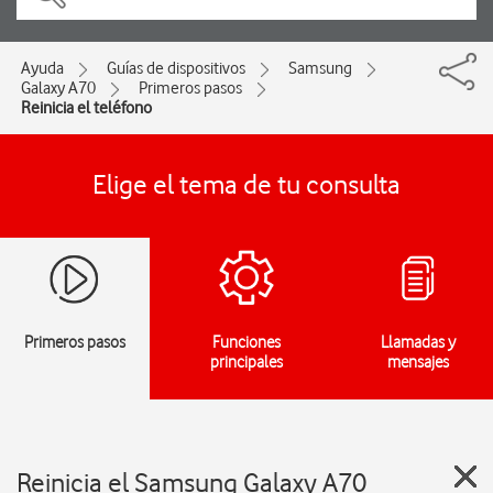
Ayuda
Guías de dispositivos
Samsung
Galaxy A70
Primeros pasos
Reinicia el teléfono
Elige el tema de tu consulta
Primeros pasos
Funciones
Llamadas y
principales
mensajes
Reinicia el Samsung Galaxy A70