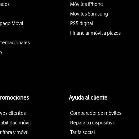
tados
Móviles iPhone
Móviles Samsung
epago Móvil
PS5 digital
Financiar móvil a plazos
nternacionales
o
promociones
Ayuda al cliente
vos clientes
Comparador de móviles
tabilidad móvil
Repara tu dispositivo
fibra y móvil
Tarifa social