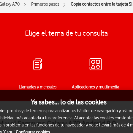
Galaxy A70
Primeros pasos
Copia contactos entre la tarjeta SI
Elige el tema de tu consulta
Llamadas y mensajes
Aplicaciones y multimedia
Ya sabes... lo de las cookies
s propias y de terceros para analizar tus hábitos de navegación y así me
blicidad más adaptada a tus preferencia. Al aceptar las cookies consiente
SIM y el Samsung Galaxy A70 Android 9.0
 sin problema en las funciones de tu navegador y no te llevará más de 4
s.
Y aquí
Configurar cookies