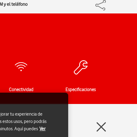
M y el teléfono
Conectividad
Especificaciones
jorar tu experiencia de
s estos usos, pero podrás
 minutos. Aquí puedes
Ver