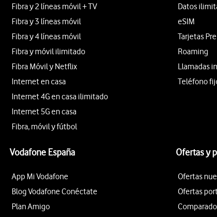
Fibra y 2 líneas móvil + TV
Datos ilimi
Fibra y 3 líneas móvil
eSIM
Fibra y 4 líneas móvil
Tarjetas Pr
Fibra y móvil ilimitado
Roaming
Fibra Móvil y Netflix
Llamadas i
Internet en casa
Teléfono fij
Internet 4G en casa ilimitado
Internet 5G en casa
Fibra, móvil y fútbol
Vodafone España
Ofertas y 
App Mi Vodafone
Ofertas nue
Blog Vodafone Conéctate
Ofertas por
Plan Amigo
Comparador 