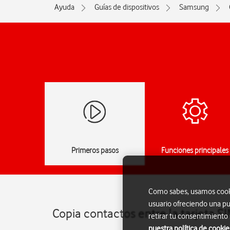
Ayuda
Guías de dispositivos
Samsung
Primeros pasos
Funciones principales
Como sabes, usamos cookie
usuario ofreciendo una pu
Copia contactos entre la tarjeta 
retirar tu consentimiento
nuestra política de cookie