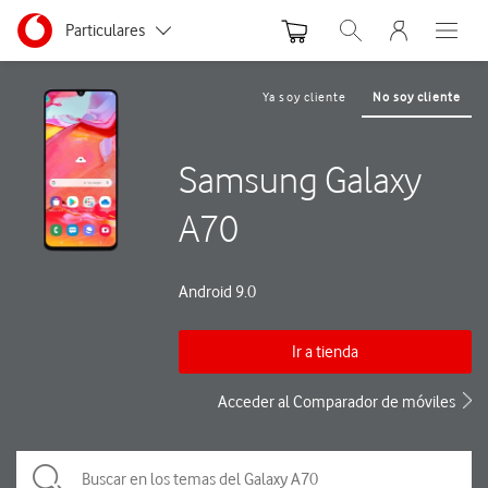
Menu nave
Ir a la pagina principal de vodafone.es
Menu navegación Segmento
Particulares
Abrir buscador. Abre
Abre e
Autónomos
Ya soy cliente
No soy cliente
Pymes
Samsung Galaxy
Grandes empresas
y AA.PP.
A70
Android 9.0
Ir a tienda
Acceder al Comparador de móviles