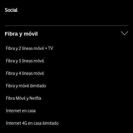
Pie de página de Vodafone
Enlaces a las redes sociales de Vodafone
Social
Fibra y móvil
Fibra y 2 líneas móvil + TV
Fibra y 3 líneas móvil
Fibra y 4 líneas móvil
Fibra y móvil ilimitado
Fibra Móvil y Netflix
Internet en casa
Internet 4G en casa ilimitado