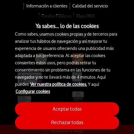
Información a clientes
Calidad del servicio
Fondos Públicos
Mapa Web
Ya sabes... lo de las cookies
Como sabes, usamos cookies propias y de terceros para
© 2026 Vodafone España S.A.U.
analizar tus hábitos de navegación y así mejorar tu
Avda. América 115, 28042 Madrid
experiencia de usuario ofreciendo una publicidad más
adaptada a tus preferencia. Al aceptar las cookies
consientes estos usos, pero podrás retirar tu
consentimiento sin problema en las funciones de tu
navegador y no te llevará más de 4 minutos. Aquí
puedes
Ver nuestra política de cookies.
Y aquí
Configurar cookies
Aceptar todas
Rechazar todas
Ayúdame a elegir