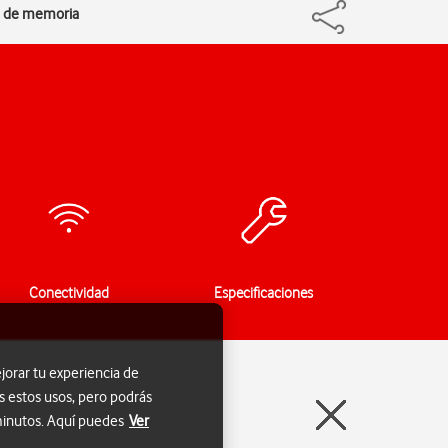
ta de memoria
Conectividad
Especificaciones
jorar tu experiencia de
s estos usos, pero podrás
 minutos. Aquí puedes
Ver