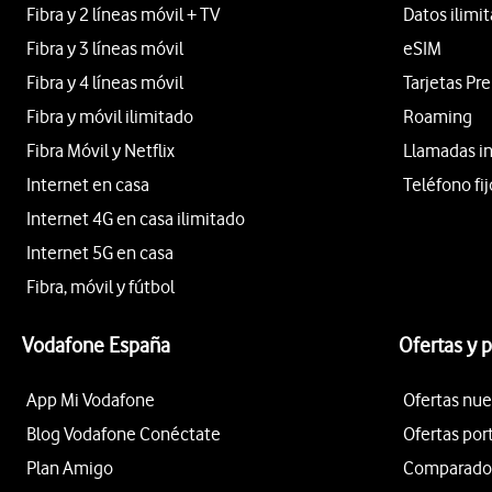
Fibra y 2 líneas móvil + TV
Datos ilimi
Fibra y 3 líneas móvil
eSIM
Fibra y 4 líneas móvil
Tarjetas Pr
Fibra y móvil ilimitado
Roaming
Fibra Móvil y Netflix
Llamadas i
Internet en casa
Teléfono fij
Internet 4G en casa ilimitado
Internet 5G en casa
Fibra, móvil y fútbol
Vodafone España
Ofertas y 
App Mi Vodafone
Ofertas nue
Blog Vodafone Conéctate
Ofertas por
Plan Amigo
Comparador 