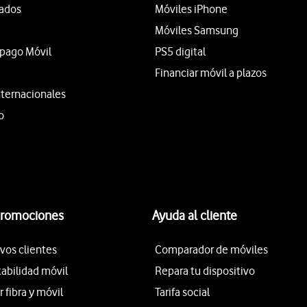
tados
Móviles iPhone
Móviles Samsung
epago Móvil
PS5 digital
Financiar móvil a plazos
nternacionales
o
promociones
Ayuda al cliente
vos clientes
Comparador de móviles
tabilidad móvil
Repara tu dispositivo
fibra y móvil
Tarifa social