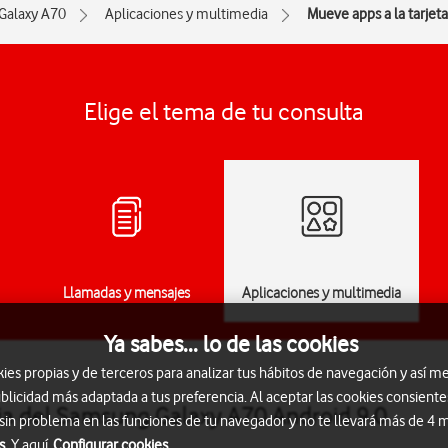
Galaxy A70
Aplicaciones y multimedia
Mueve apps a la tarje
Elige el tema de tu consulta
Llamadas y mensajes
Aplicaciones y multimedia
Ya sabes... lo de las cookies
s propias y de terceros para analizar tus hábitos de navegación y así me
blicidad más adaptada a tus preferencia. Al aceptar las cookies consiente
ia del Samsung Galaxy A70 Android 9.0
 sin problema en las funciones de tu navegador y no te llevará más de 4
s.
Y aquí
Configurar cookies