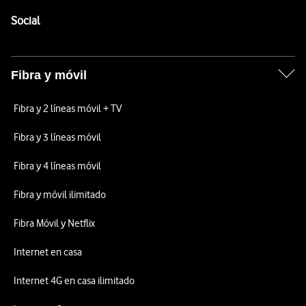
Pie de página de Vodafone
Enlaces a las redes sociales de Vodafone
Social
Fibra y móvil
Fibra y 2 líneas móvil + TV
Fibra y 3 líneas móvil
Fibra y 4 líneas móvil
Fibra y móvil ilimitado
Fibra Móvil y Netflix
Internet en casa
Internet 4G en casa ilimitado