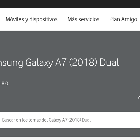
da e idioma
Móviles y dispositivos
Más servicios
Plan Amigo
fone TV
Móviles
Alianza Vodafone e Iberdrola
il 5G
Imagen y Sonido
Servicios avanzados
sung Galaxy A7 (2018) Dual
tura
Ver todos
dencias
 8.0