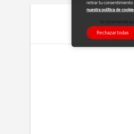
retirar tu consentimiento
nuestra política de cookie
Se recomienda que 
corrigiendo posible
Rechazar todas
memoria, o al menos,
de
necesitas disponer de co