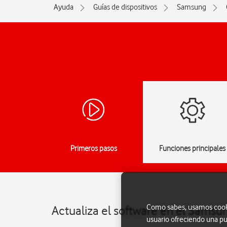
Ayuda
Guías de dispositivos
Samsung
Primeros pasos
Funciones principales
Como sabes, usamos cookie
Actualiza el software en el Samsu
usuario ofreciendo una pu