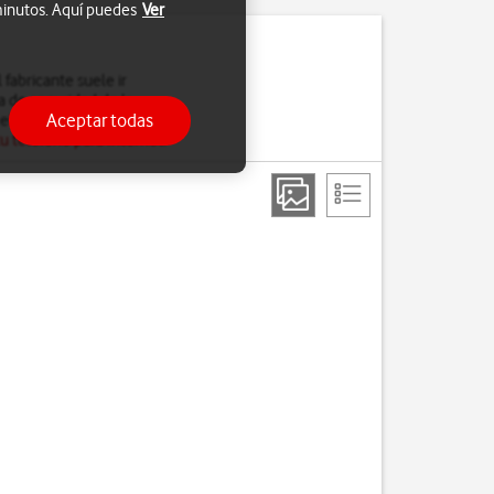
 minutos. Aquí puedes
Ver
fabricante suele ir
a de seguridad de la
Aceptar todas
el software del teléfono,
u teléfono para Internet
.