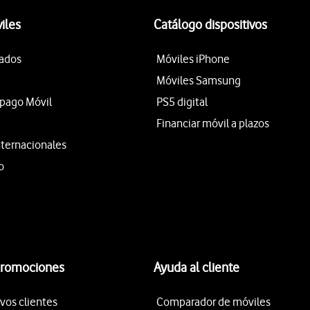
iles
Catálogo dispositivos
tados
Móviles iPhone
Móviles Samsung
epago Móvil
PS5 digital
Financiar móvil a plazos
nternacionales
o
promociones
Ayuda al cliente
vos clientes
Comparador de móviles