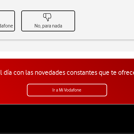
odafone
No, para nada
l día con las novedades constantes que te ofrec
Ir a Mi Vodafone