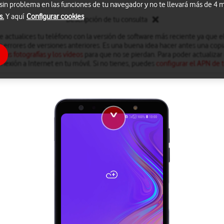
 sin problema en las funciones de tu navegador y no te llevará más de 4
s.
Y aquí
Configurar cookies
Descripción de tu consulta
actualices tu teléfono con la versión de software más reciente ya que el 
s errores de versiones anteriores. Es una buena idea hacer antes una copi
 las fotografías y los vídeos
para que no se pierdan. Para poder actualizar 
nexión a Internet en tu móvil. Si no tienes, puedes
configurar el APN de t