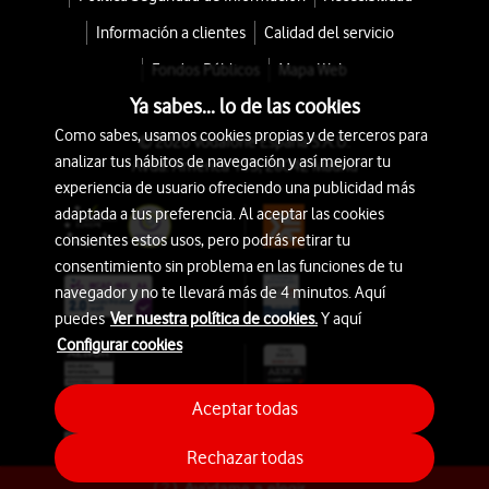
Información a clientes
Calidad del servicio
Fondos Públicos
Mapa Web
Ya sabes... lo de las cookies
Como sabes, usamos cookies propias y de terceros para
© 2026 Vodafone España S.A.U.
analizar tus hábitos de navegación y así mejorar tu
Avda. América 115, 28042 Madrid
experiencia de usuario ofreciendo una publicidad más
adaptada a tus preferencia. Al aceptar las cookies
consientes estos usos, pero podrás retirar tu
consentimiento sin problema en las funciones de tu
navegador y no te llevará más de 4 minutos. Aquí
puedes
Ver nuestra política de cookies.
Y aquí
Configurar cookies
Aceptar todas
Rechazar todas
Ayúdame a elegir