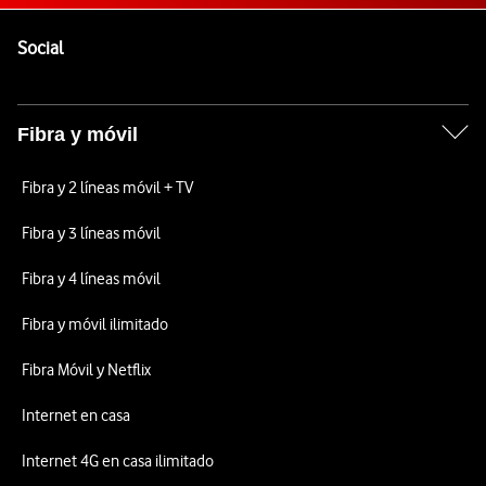
Pie de página de Vodafone
Enlaces a las redes sociales de Vodafone
Social
Fibra y móvil
Fibra y 2 líneas móvil + TV
Fibra y 3 líneas móvil
Fibra y 4 líneas móvil
Fibra y móvil ilimitado
Fibra Móvil y Netflix
Internet en casa
Internet 4G en casa ilimitado