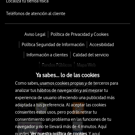
Localiza tu tienda física
Teléfonos de atención al cliente
Aviso Legal
Política de Privacidad y Cookies
Política Seguridad de Información
Accesibilidad
Información a clientes
Calidad del servicio
Fondos Públicos
Mapa Web
Ya sabes... lo de las cookies
Como sabes, usamos cookies propias y de terceros para
© 2026 Vodafone España S.A.U.
analizar tus hábitos de navegación y así mejorar tu
Avda. América 115, 28042 Madrid
experiencia de usuario ofreciendo una publicidad más
adaptada a tus preferencia. Al aceptar las cookies
consientes estos usos, pero podrás retirar tu
consentimiento sin problema en las funciones de tu
navegador y no te llevará más de 4 minutos. Aquí
puedes
Ver nuestra política de cookies.
Y aquí