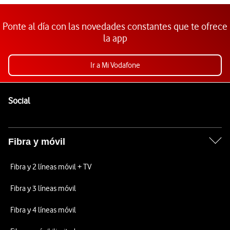
Ponte al día con las novedades constantes que te ofrece
la app
Ir a Mi Vodafone
Pie de página de Vodafone
Enlaces a las redes sociales de Vodafone
Social
Fibra y móvil
Fibra y 2 líneas móvil + TV
Fibra y 3 líneas móvil
Fibra y 4 líneas móvil