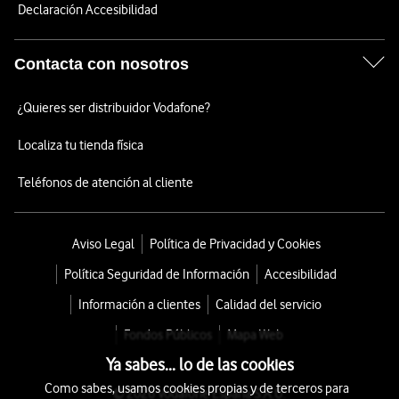
Declaración Accesibilidad
Contacta con nosotros
¿Quieres ser distribuidor Vodafone?
Localiza tu tienda física
Teléfonos de atención al cliente
Aviso Legal
Política de Privacidad y Cookies
Política Seguridad de Información
Accesibilidad
Información a clientes
Calidad del servicio
Fondos Públicos
Mapa Web
Ya sabes... lo de las cookies
Como sabes, usamos cookies propias y de terceros para
© 2026 Vodafone España S.A.U.