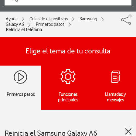
Ayuda
Guías de dispositivos
Samsung
Galaxy A6
Primeros pasos
Reinicia el teléfono
Elige el tema de tu consulta
Primeros pasos
Funciones
Llamadas y
principales
mensajes
Reinicia el Samsung Galaxy A6