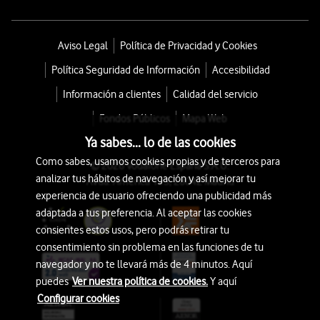
Aviso Legal
Política de Privacidad y Cookies
Política Seguridad de Información
Accesibilidad
Información a clientes
Calidad del servicio
Fondos Públicos
Mapa Web
Ya sabes... lo de las cookies
Como sabes, usamos cookies propias y de terceros para
© 2026 Vodafone España S.A.U.
analizar tus hábitos de navegación y así mejorar tu
Avda. América 115, 28042 Madrid
experiencia de usuario ofreciendo una publicidad más
adaptada a tus preferencia. Al aceptar las cookies
consientes estos usos, pero podrás retirar tu
consentimiento sin problema en las funciones de tu
navegador y no te llevará más de 4 minutos. Aquí
puedes
Ver nuestra política de cookies.
Y aquí
Configurar cookies