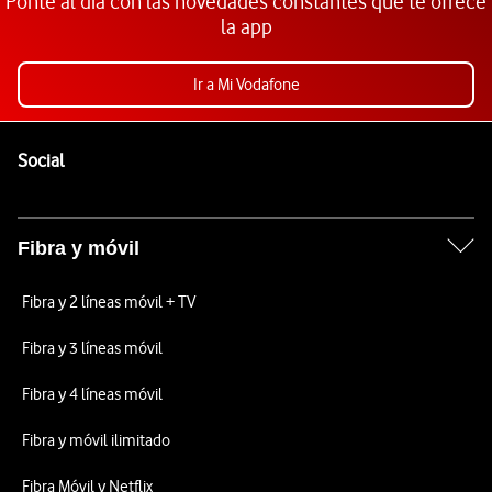
Ponte al día con las novedades constantes que te ofrece
la app
Ir a Mi Vodafone
Pie de página de Vodafone
Enlaces a las redes sociales de Vodafone
Social
Fibra y móvil
Fibra y 2 líneas móvil + TV
Fibra y 3 líneas móvil
Fibra y 4 líneas móvil
Fibra y móvil ilimitado
Fibra Móvil y Netflix