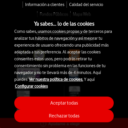
Información a clientes
Calidad del servicio
Fondos Públicos
Mapa Web
Ya sabes... lo de las cookies
Como sabes, usamos cookies propias y de terceros para
© 2026 Vodafone España S.A.U.
analizar tus hábitos de navegación y así mejorar tu
Avda. América 115, 28042 Madrid
experiencia de usuario ofreciendo una publicidad más
adaptada a tus preferencia. Al aceptar las cookies
consientes estos usos, pero podrás retirar tu
consentimiento sin problema en las funciones de tu
navegador y no te llevará más de 4 minutos. Aquí
puedes
Ver nuestra política de cookies.
Y aquí
Configurar cookies
Aceptar todas
Rechazar todas
Ayúdame a elegir