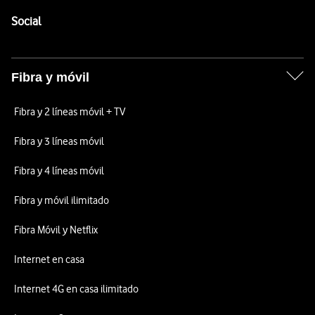
Pie de página de Vodafone
Enlaces a las redes sociales de Vodafone
Social
Fibra y móvil
Fibra y 2 líneas móvil + TV
Fibra y 3 líneas móvil
Fibra y 4 líneas móvil
Fibra y móvil ilimitado
Fibra Móvil y Netflix
Internet en casa
Internet 4G en casa ilimitado