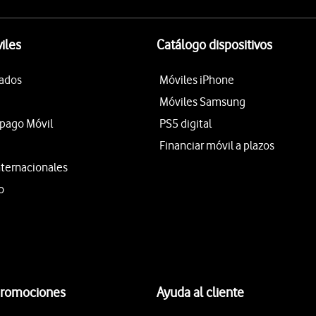
iles
Catálogo dispositivos
tados
Móviles iPhone
Móviles Samsung
epago Móvil
PS5 digital
Financiar móvil a plazos
nternacionales
o
promociones
Ayuda al cliente