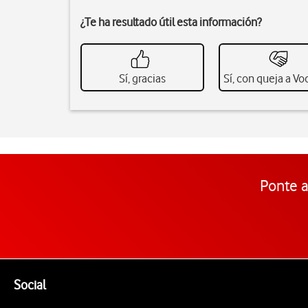
¿Te ha resultado útil esta información?
Sí, gracias
Sí, con queja a V
Ponte a
Pie de página de Vodafone
Enlaces a las redes sociales de Vodafone
Social