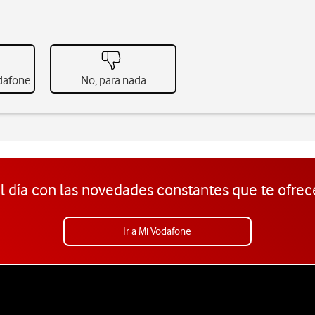
odafone
No, para nada
l día con las novedades constantes que te ofrec
Ir a Mi Vodafone