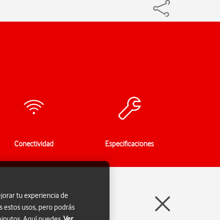
Conectividad
Especificaciones
jorar tu experiencia de
s estos usos, pero podrás
 minutos. Aquí puedes
Ver