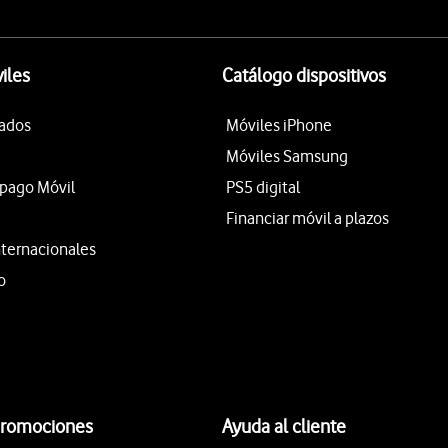
iles
Catálogo dispositivos
tados
Móviles iPhone
Móviles Samsung
epago Móvil
PS5 digital
Financiar móvil a plazos
nternacionales
o
promociones
Ayuda al cliente