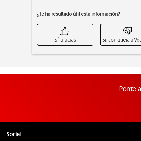
¿Te ha resultado útil esta información?
Sí, gracias
Sí, con queja a V
Ponte a
Pie de página de Vodafone
Enlaces a las redes sociales de Vodafone
Social