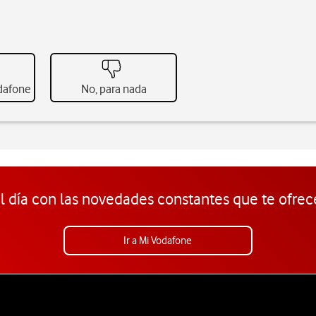
odafone
No, para nada
l día con las novedades constantes que te ofrec
Ir a Mi Vodafone