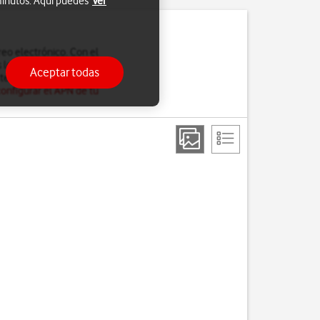
 minutos. Aquí puedes
Ver
reo electrónico. Con el
los dispositivos. Por
Aceptar todas
 teléfono para correo
configurar el APN de tu