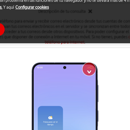
 sin problema en las funciones de tu navegador y no te llevará más de 4
s.
Y aquí
Configurar cookies
Descripción de tu consulta
eléfono para enviar y recibir correo electrónico desde tus cuentas de cor
rvan tus correos electrónicos en el servidor y se sincronizan entre todos 
 acceder a tus correos desde otros dispositivos. Para poder configurar el
es que disponer de conexión a Internet en tu móvil. Si no tienes, puedes
teléfono para Internet
.