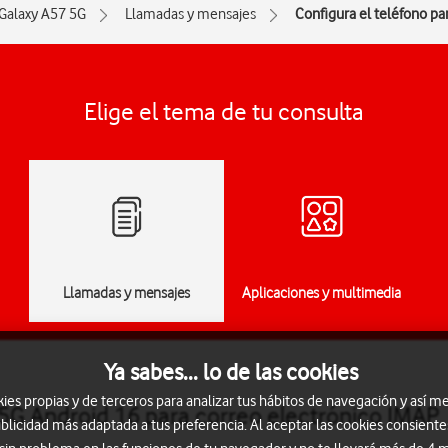
Galaxy A57 5G
Llamadas y mensajes
Configura el teléfono pa
Elige el tema de tu consulta
Llamadas y mensajes
Aplicaciones y multimedia
Ya sabes... lo de las cookies
s propias y de terceros para analizar tus hábitos de navegación y así me
5G Android 16 para correo electrónico IMAP
blicidad más adaptada a tus preferencia. Al aceptar las cookies consiente