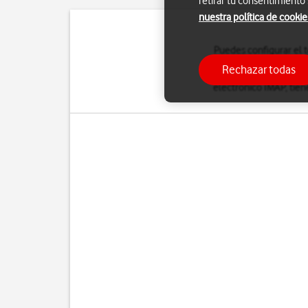
retirar tu consentimiento
nuestra política de cookie
Puedes configurar el t
correo IMAP se conse
Rechazar todas
consiguiente, puedes
electrónico IMAP, tien