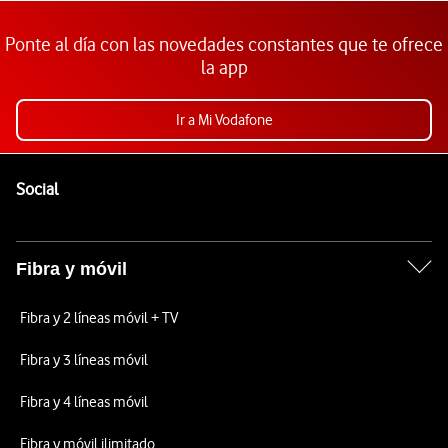
Ponte al día con las novedades constantes que te ofrece
la app
Ir a Mi Vodafone
Pie de página de Vodafone
Enlaces a las redes sociales de Vodafone
Social
Fibra y móvil
Fibra y 2 líneas móvil + TV
Fibra y 3 líneas móvil
Fibra y 4 líneas móvil
Fibra y móvil ilimitado