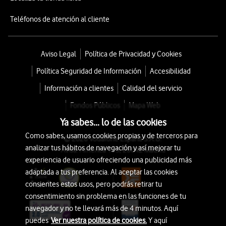
Teléfonos de atención al cliente
Aviso Legal
Política de Privacidad y Cookies
Política Seguridad de Información
Accesibilidad
Información a clientes
Calidad del servicio
Fondos Públicos
Mapa Web
Ya sabes... lo de las cookies
Como sabes, usamos cookies propias y de terceros para
© 2026 Vodafone España S.A.U.
analizar tus hábitos de navegación y así mejorar tu
Avda. América 115, 28042 Madrid
experiencia de usuario ofreciendo una publicidad más
adaptada a tus preferencia. Al aceptar las cookies
consientes estos usos, pero podrás retirar tu
consentimiento sin problema en las funciones de tu
navegador y no te llevará más de 4 minutos. Aquí
puedes
Ver nuestra política de cookies.
Y aquí