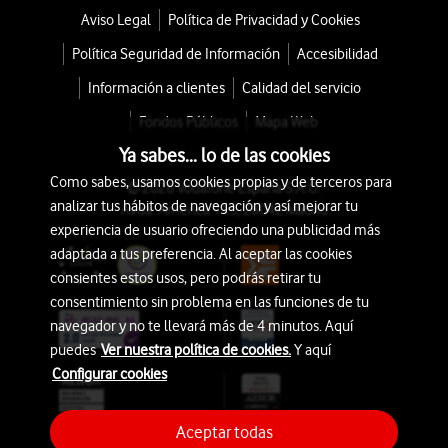
Aviso Legal
Política de Privacidad y Cookies
Política Seguridad de Información
Accesibilidad
Información a clientes
Calidad del servicio
Fondos Públicos
Mapa Web
Ya sabes... lo de las cookies
Como sabes, usamos cookies propias y de terceros para
© 2026 Vodafone España S.A.U.
analizar tus hábitos de navegación y así mejorar tu
Avda. América 115, 28042 Madrid
experiencia de usuario ofreciendo una publicidad más
adaptada a tus preferencia. Al aceptar las cookies
consientes estos usos, pero podrás retirar tu
consentimiento sin problema en las funciones de tu
navegador y no te llevará más de 4 minutos. Aquí
puedes
Ver nuestra política de cookies.
Y aquí
Configurar cookies
Aceptar todas