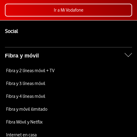
Ir a Mi Vodafone
Pie de página de Vodafone
Enlaces a las redes sociales de Vodafone
Social
Fibra y móvil
Fibra y 2 líneas móvil + TV
Fibra y 3 líneas móvil
Fibra y 4 líneas móvil
Fibra y móvil ilimitado
Fibra Móvil y Netflix
Internet en casa