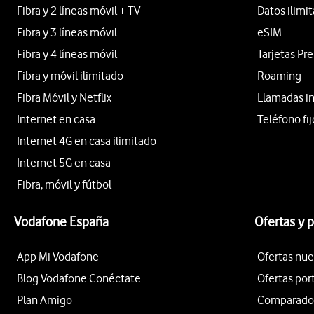
Fibra y 2 líneas móvil + TV
Datos ilimi
Fibra y 3 líneas móvil
eSIM
Fibra y 4 líneas móvil
Tarjetas Pr
Fibra y móvil ilimitado
Roaming
Fibra Móvil y Netflix
Llamadas i
Internet en casa
Teléfono fij
Internet 4G en casa ilimitado
Internet 5G en casa
Fibra, móvil y fútbol
Vodafone España
Ofertas y 
App Mi Vodafone
Ofertas nue
Blog Vodafone Conéctate
Ofertas por
Plan Amigo
Comparador 