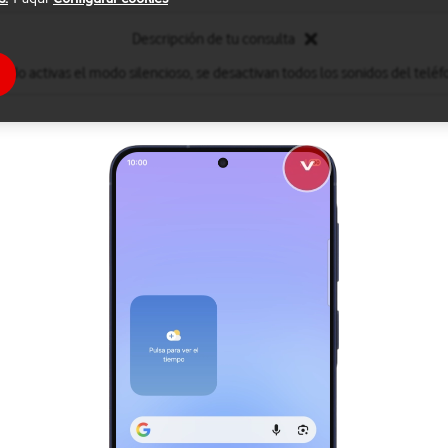
Descripción de tu consulta
ndo activas el modo silencioso, se desactivan todos los sonidos del teléf