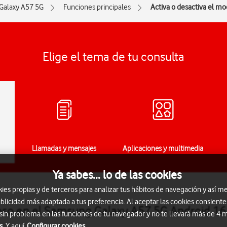
Galaxy A57 5G
Funciones principales
Activa o desactiva el mo
Elige el tema de tu consulta
Llamadas y mensajes
Aplicaciones y multimedia
Ya sabes... lo de las cookies
s propias y de terceros para analizar tus hábitos de navegación y así me
blicidad más adaptada a tus preferencia. Al aceptar las cookies consiente
ioso en el Samsung Galaxy A57 5G Android 16
 sin problema en las funciones de tu navegador y no te llevará más de 4
s.
Y aquí
Configurar cookies