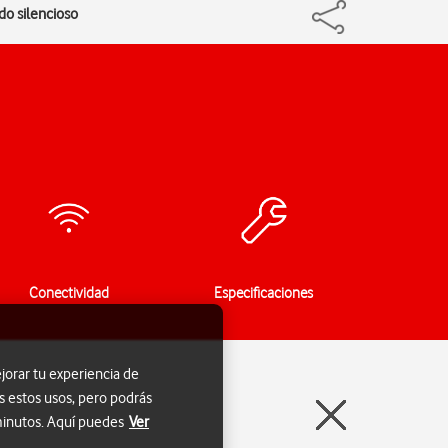
do silencioso
Conectividad
Especificaciones
jorar tu experiencia de
s estos usos, pero podrás
 minutos. Aquí puedes
Ver