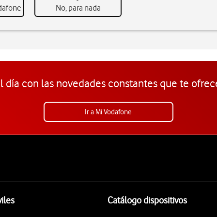
odafone
No, para nada
l día con las novedades constantes que te ofrec
Ir a Mi Vodafone
iles
Catálogo dispositivos