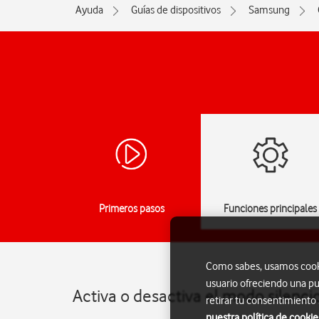
Ayuda
Guías de dispositivos
Samsung
Primeros pasos
Funciones principales
Como sabes, usamos cookie
usuario ofreciendo una pu
Activa o desactiva el modo silenc
retirar tu consentimiento
nuestra política de cookie