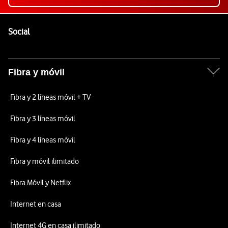
Pie de página de Vodafone
Enlaces a las redes sociales de Vodafone
Social
Fibra y móvil
Fibra y 2 líneas móvil + TV
Fibra y 3 líneas móvil
Fibra y 4 líneas móvil
Fibra y móvil ilimitado
Fibra Móvil y Netflix
Internet en casa
Internet 4G en casa ilimitado