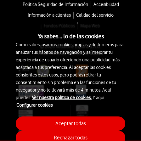
Política Seguridad de Información
Accesibilidad
Información a clientes
Calidad del servicio
Fondos Públicos
Mapa Web
Ya sabes... lo de las cookies
Como sabes, usamos cookies propias y de terceros para
© 2026 Vodafone España S.A.U.
analizar tus hábitos de navegación y así mejorar tu
Avda. América 115, 28042 Madrid
experiencia de usuario ofreciendo una publicidad más
adaptada a tus preferencia. Al aceptar las cookies
consientes estos usos, pero podrás retirar tu
consentimiento sin problema en las funciones de tu
navegador y no te llevará más de 4 minutos. Aquí
puedes
Ver nuestra política de cookies.
Y aquí
Configurar cookies
Aceptar todas
Rechazar todas