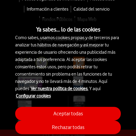
Información a clientes
Calidad del servicio
Fondos Públicos
Mapa Web
Ya sabes... lo de las cookies
Como sabes, usamos cookies propias y de terceros para
© 2026 Vodafone España S.A.U.
analizar tus hábitos de navegación y así mejorar tu
Avda. América 115, 28042 Madrid
experiencia de usuario ofreciendo una publicidad más
adaptada a tus preferencia. Al aceptar las cookies
consientes estos usos, pero podrás retirar tu
consentimiento sin problema en las funciones de tu
navegador y no te llevará más de 4 minutos. Aquí
puedes
Ver nuestra política de cookies.
Y aquí
Configurar cookies
Aceptar todas
Rechazar todas
Ayúdame a elegir