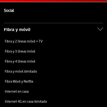
Pie de página de Vodafone
Enlaces a las redes sociales de Vodafone
Social
Fibra y móvil
Fibra y 2 líneas móvil + TV
Fibra y 3 líneas móvil
Fibra y 4 líneas móvil
Fibra y móvil ilimitado
Fibra Móvil y Netflix
Internet en casa
Internet 4G en casa ilimitado