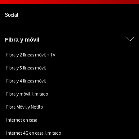
Pie de página de Vodafone
Enlaces a las redes sociales de Vodafone
Social
Fibra y móvil
Fibra y 2 líneas móvil + TV
Fibra y 3 líneas móvil
Fibra y 4 líneas móvil
Fibra y móvil ilimitado
Fibra Móvil y Netflix
Internet en casa
Internet 4G en casa ilimitado