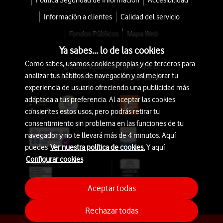
Política Seguridad de Información
Accesibilidad
Información a clientes
Calidad del servicio
Fondos Públicos
Mapa Web
Ya sabes... lo de las cookies
Como sabes, usamos cookies propias y de terceros para
© 2026 Vodafone España S.A.U.
analizar tus hábitos de navegación y así mejorar tu
Avda. América 115, 28042 Madrid
experiencia de usuario ofreciendo una publicidad más
adaptada a tus preferencia. Al aceptar las cookies
consientes estos usos, pero podrás retirar tu
consentimiento sin problema en las funciones de tu
navegador y no te llevará más de 4 minutos. Aquí
puedes
Ver nuestra política de cookies.
Y aquí
Configurar cookies
Aceptar todas
Rechazar todas