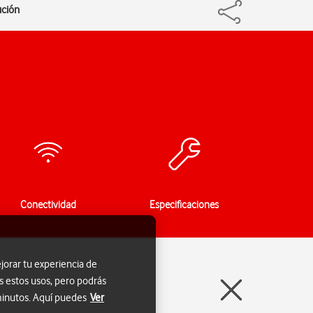
ución
Conectividad
Especificaciones
jorar tu experiencia de
s estos usos, pero podrás
 minutos. Aquí puedes
Ver