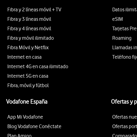
Fibra y 2 líneas móvil + TV
Datos ilimi
Fibra y 3 líneas móvil
eSIM
Fibra y 4 líneas móvil
Tarjetas Pr
Fibra y móvil ilimitado
Roaming
Fibra Móvil y Netflix
Llamadas i
Internet en casa
Teléfono fij
Internet 4G en casa ilimitado
Internet 5G en casa
Fibra, móvil y fútbol
Vodafone España
Ofertas y 
App Mi Vodafone
Ofertas nue
Blog Vodafone Conéctate
Ofertas por
Plan Amigo
Comparador 