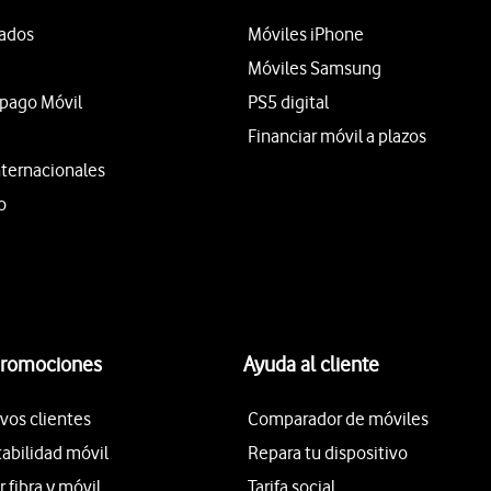
tados
Móviles iPhone
Móviles Samsung
epago Móvil
PS5 digital
Financiar móvil a plazos
nternacionales
o
promociones
Ayuda al cliente
vos clientes
Comparador de móviles
tabilidad móvil
Repara tu dispositivo
fibra y móvil
Tarifa social