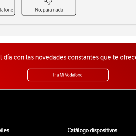
odafone
No, para nada
l día con las novedades constantes que te ofrec
Ir a Mi Vodafone
iles
Catálogo dispositivos