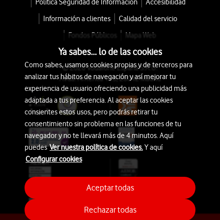
Política Seguridad de Información
Accesibilidad
Información a clientes
Calidad del servicio
Fondos Públicos
Mapa Web
Ya sabes... lo de las cookies
Como sabes, usamos cookies propias y de terceros para
© 2026 Vodafone España S.A.U.
analizar tus hábitos de navegación y así mejorar tu
Avda. América 115, 28042 Madrid
experiencia de usuario ofreciendo una publicidad más
adaptada a tus preferencia. Al aceptar las cookies
consientes estos usos, pero podrás retirar tu
consentimiento sin problema en las funciones de tu
navegador y no te llevará más de 4 minutos. Aquí
puedes
Ver nuestra política de cookies.
Y aquí
Configurar cookies
Aceptar todas
Rechazar todas