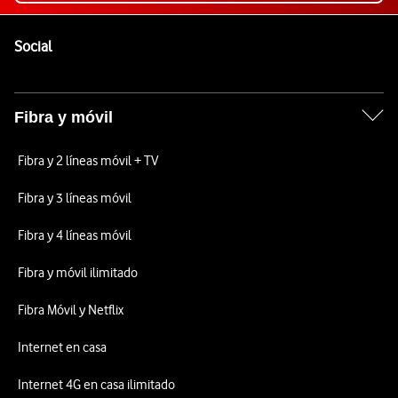
Pie de página de Vodafone
Enlaces a las redes sociales de Vodafone
Social
Fibra y móvil
Fibra y 2 líneas móvil + TV
Fibra y 3 líneas móvil
Fibra y 4 líneas móvil
Fibra y móvil ilimitado
Fibra Móvil y Netflix
Internet en casa
Internet 4G en casa ilimitado