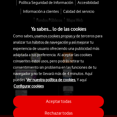
Política Seguridad de Información
Accesibilidad
Información a clientes
Calidad del servicio
Fondos Públicos
Mapa Web
Ya sabes... lo de las cookies
Como sabes, usamos cookies propias y de terceros para
© 2026 Vodafone España S.A.U.
analizar tus hábitos de navegación y así mejorar tu
Avda. América 115, 28042 Madrid
experiencia de usuario ofreciendo una publicidad más
adaptada a tus preferencia. Al aceptar las cookies
consientes estos usos, pero podrás retirar tu
consentimiento sin problema en las funciones de tu
navegador y no te llevará más de 4 minutos. Aquí
puedes
Ver nuestra política de cookies.
Y aquí
Configurar cookies
Aceptar todas
Rechazar todas