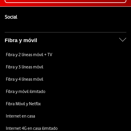
Pie de página de Vodafone
Enlaces a las redes sociales de Vodafone
Social
Fibra y móvil
Fibra y 2 líneas móvil + TV
Fibra y 3 líneas móvil
Fibra y 4 líneas móvil
Fibra y móvil ilimitado
Fibra Móvil y Netflix
Internet en casa
Internet 4G en casa ilimitado