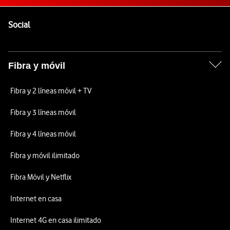
Pie de página de Vodafone
Enlaces a las redes sociales de Vodafone
Social
Fibra y móvil
Fibra y 2 líneas móvil + TV
Fibra y 3 líneas móvil
Fibra y 4 líneas móvil
Fibra y móvil ilimitado
Fibra Móvil y Netflix
Internet en casa
Internet 4G en casa ilimitado