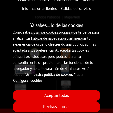
Política Seguridad de Información
Accesibilidad
Información a clientes
Calidad del servicio
Fondos Públicos
Mapa Web
Ya sabes... lo de las cookies
Como sabes, usamos cookies propias y de terceros para
© 2026 Vodafone España S.A.U.
analizar tus hábitos de navegación y así mejorar tu
Avda. América 115, 28042 Madrid
experiencia de usuario ofreciendo una publicidad más
adaptada a tus preferencia. Al aceptar las cookies
consientes estos usos, pero podrás retirar tu
consentimiento sin problema en las funciones de tu
navegador y no te llevará más de 4 minutos. Aquí
puedes
Ver nuestra política de cookies.
Y aquí
Configurar cookies
Aceptar todas
Rechazar todas