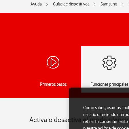
Ayuda
Guías de dispositivos
Samsung
Primeros pasos
Funciones principales
Como sabes, usamos cookie
usuario ofreciendo una pu
Activa o desactiva el modo silenc
retirar tu consentimiento
nuestra política de cookie