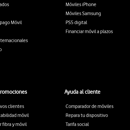
tados
Móviles iPhone
Móviles Samsung
epago Móvil
PS5 digital
Financiar móvil a plazos
nternacionales
o
promociones
Ayuda al cliente
vos clientes
Comparador de móviles
tabilidad móvil
Repara tu dispositivo
fibra y móvil
Tarifa social