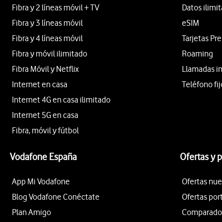
Fibra y 2 líneas móvil + TV
Datos ilimi
Fibra y 3 líneas móvil
eSIM
Fibra y 4 líneas móvil
Tarjetas Pr
Fibra y móvil ilimitado
Roaming
Fibra Móvil y Netflix
Llamadas i
Internet en casa
Teléfono fij
Internet 4G en casa ilimitado
Internet 5G en casa
Fibra, móvil y fútbol
Vodafone España
Ofertas y 
App Mi Vodafone
Ofertas nue
Blog Vodafone Conéctate
Ofertas por
Plan Amigo
Comparador 