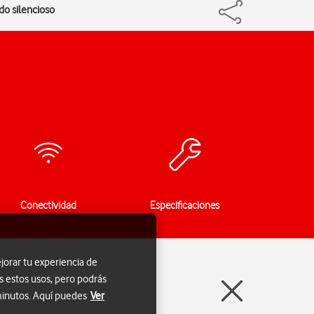
do silencioso
Conectividad
Especificaciones
jorar tu experiencia de
s estos usos, pero podrás
 minutos. Aquí puedes
Ver