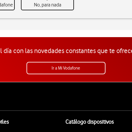
odafone
No, para nada
l día con las novedades constantes que te ofrec
Ir a Mi Vodafone
iles
Catálogo dispositivos