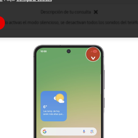
Descripción de tu consulta
ndo activas el modo silencioso, se desactivan todos los sonidos del teléf