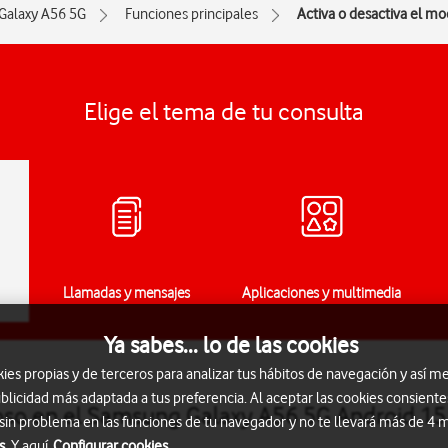
Galaxy A56 5G
Funciones principales
Activa o desactiva el mo
Elige el tema de tu consulta
Llamadas y mensajes
Aplicaciones y multimedia
Ya sabes... lo de las cookies
s propias y de terceros para analizar tus hábitos de navegación y así me
blicidad más adaptada a tus preferencia. Al aceptar las cookies consiente
ioso en el Samsung Galaxy A56 5G Android 15
 sin problema en las funciones de tu navegador y no te llevará más de 4
s.
Y aquí
Configurar cookies