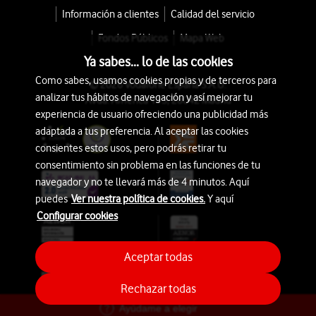
Información a clientes
Calidad del servicio
Fondos Públicos
Mapa Web
Ya sabes... lo de las cookies
Como sabes, usamos cookies propias y de terceros para
© 2026 Vodafone España S.A.U.
analizar tus hábitos de navegación y así mejorar tu
Avda. América 115, 28042 Madrid
experiencia de usuario ofreciendo una publicidad más
adaptada a tus preferencia. Al aceptar las cookies
consientes estos usos, pero podrás retirar tu
consentimiento sin problema en las funciones de tu
navegador y no te llevará más de 4 minutos. Aquí
puedes
Ver nuestra política de cookies.
Y aquí
Configurar cookies
Aceptar todas
Rechazar todas
Ayúdame a elegir