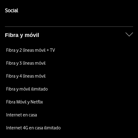
Pie de página de Vodafone
Enlaces a las redes sociales de Vodafone
Social
Fibra y móvil
Fibra y 2 líneas móvil + TV
Fibra y 3 líneas móvil
Fibra y 4 líneas móvil
Fibra y móvil ilimitado
Fibra Móvil y Netflix
Internet en casa
Internet 4G en casa ilimitado