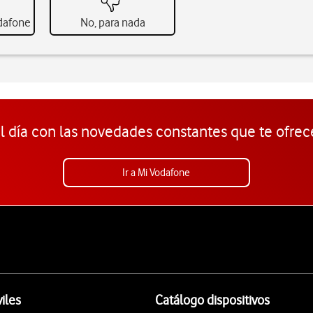
odafone
No, para nada
l día con las novedades constantes que te ofrec
Ir a Mi Vodafone
iles
Catálogo dispositivos