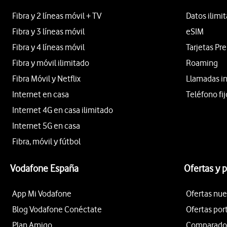
Fibra y 2 líneas móvil + TV
Datos ilimi
Fibra y 3 líneas móvil
eSIM
Fibra y 4 líneas móvil
Tarjetas Pr
Fibra y móvil ilimitado
Roaming
Fibra Móvil y Netflix
Llamadas i
Internet en casa
Teléfono fij
Internet 4G en casa ilimitado
Internet 5G en casa
Fibra, móvil y fútbol
Vodafone España
Ofertas y 
App Mi Vodafone
Ofertas nue
Blog Vodafone Conéctate
Ofertas por
Plan Amigo
Comparador 