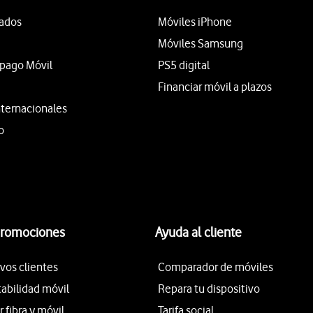
tados
Móviles iPhone
Móviles Samsung
epago Móvil
PS5 digital
Financiar móvil a plazos
nternacionales
o
promociones
Ayuda al cliente
vos clientes
Comparador de móviles
tabilidad móvil
Repara tu dispositivo
fibra y móvil
Tarifa social