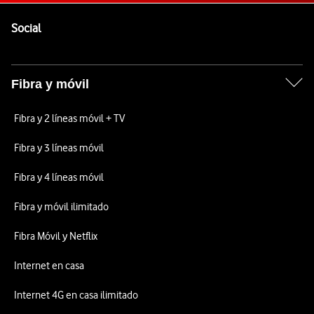
Pie de página de Vodafone
Enlaces a las redes sociales de Vodafone
Social
Fibra y móvil
Fibra y 2 líneas móvil + TV
Fibra y 3 líneas móvil
Fibra y 4 líneas móvil
Fibra y móvil ilimitado
Fibra Móvil y Netflix
Internet en casa
Internet 4G en casa ilimitado