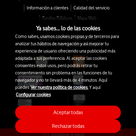
Información a clientes
Calidad del servicio
Fondos Públicos
Mapa Web
Ya sabes... lo de las cookies
Como sabes, usamos cookies propias y de terceros para
© 2026 Vodafone España S.A.U.
analizar tus hábitos de navegación y así mejorar tu
Avda. América 115, 28042 Madrid
experiencia de usuario ofreciendo una publicidad más
adaptada a tus preferencia. Al aceptar las cookies
consientes estos usos, pero podrás retirar tu
consentimiento sin problema en las funciones de tu
navegador y no te llevará más de 4 minutos. Aquí
puedes
Ver nuestra política de cookies.
Y aquí
Configurar cookies
Aceptar todas
Rechazar todas
Ayúdame a elegir