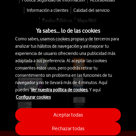
Política Seguridad de Información
Accesibilidad
Información a clientes
Calidad del servicio
Fondos Públicos
Mapa Web
Ya sabes... lo de las cookies
Como sabes, usamos cookies propias y de terceros para
© 2026 Vodafone España S.A.U.
analizar tus hábitos de navegación y así mejorar tu
Avda. América 115, 28042 Madrid
experiencia de usuario ofreciendo una publicidad más
adaptada a tus preferencia. Al aceptar las cookies
consientes estos usos, pero podrás retirar tu
consentimiento sin problema en las funciones de tu
navegador y no te llevará más de 4 minutos. Aquí
puedes
Ver nuestra política de cookies.
Y aquí
Configurar cookies
Aceptar todas
Rechazar todas