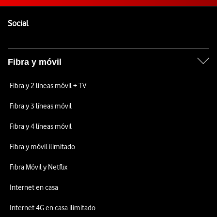
Pie de página de Vodafone
Enlaces a las redes sociales de Vodafone
Social
Fibra y móvil
Fibra y 2 líneas móvil + TV
Fibra y 3 líneas móvil
Fibra y 4 líneas móvil
Fibra y móvil ilimitado
Fibra Móvil y Netflix
Internet en casa
Internet 4G en casa ilimitado