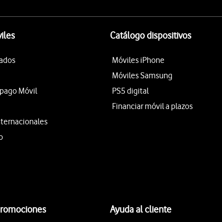
iles
Catálogo dispositivos
tados
Móviles iPhone
Móviles Samsung
epago Móvil
PS5 digital
Financiar móvil a plazos
nternacionales
o
promociones
Ayuda al cliente