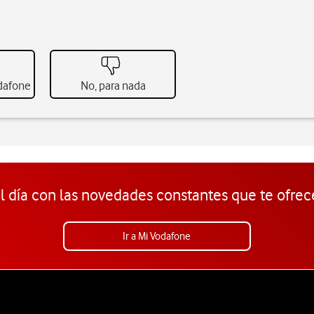
odafone
No, para nada
l día con las novedades constantes que te ofrec
Ir a Mi Vodafone