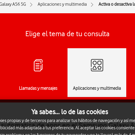
Galaxy A56 5G
Aplicaciones y multimedia
Activa o desactiva 
Elige el tema de tu consulta
Llamadas y mensajes
Aplicaciones y multimedia
Ya sabes... lo de las cookies
s propias y de terceros para analizar tus hábitos de navegación y así me
ón automática de apps en el Samsung Galaxy 
blicidad más adaptada a tus preferencia. Al aceptar las cookies consiente