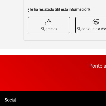
¿Te ha resultado útil esta información?
Sí, gracias
Sí, con queja a V
Ponte a
Pie de página de Vodafone
Enlaces a las redes sociales de Vodafone
Social