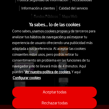
Política Seguridad de Información
Accesibilidad
Información a clientes
Calidad del servicio
Fondos Públicos
Mapa Web
Ya sabes... lo de las cookies
Como sabes, usamos cookies propias y de terceros para
© 2026 Vodafone España S.A.U.
analizar tus hábitos de navegación y así mejorar tu
Avda. América 115, 28042 Madrid
experiencia de usuario ofreciendo una publicidad más
adaptada a tus preferencia. Al aceptar las cookies
consientes estos usos, pero podrás retirar tu
consentimiento sin problema en las funciones de tu
navegador y no te llevará más de 4 minutos. Aquí
puedes
Ver nuestra política de cookies.
Y aquí
Configurar cookies
Aceptar todas
Rechazar todas