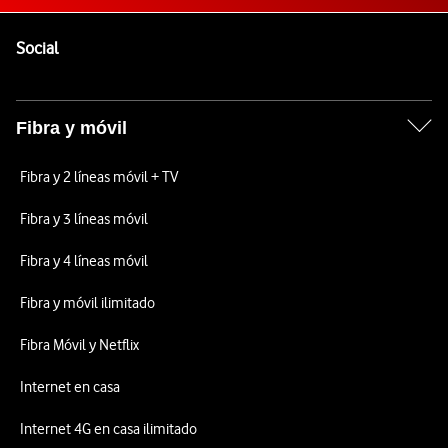
Pie de página de Vodafone
Enlaces a las redes sociales de Vodafone
Social
Fibra y móvil
Fibra y 2 líneas móvil + TV
Fibra y 3 líneas móvil
Fibra y 4 líneas móvil
Fibra y móvil ilimitado
Fibra Móvil y Netflix
Internet en casa
Internet 4G en casa ilimitado