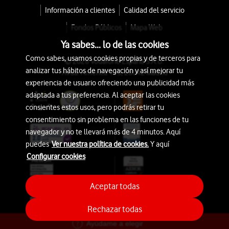
Información a clientes
Calidad del servicio
Fondos Públicos
Mapa Web
Ya sabes... lo de las cookies
Como sabes, usamos cookies propias y de terceros para
© 2026 Vodafone España S.A.U.
analizar tus hábitos de navegación y así mejorar tu
Avda. América 115, 28042 Madrid
experiencia de usuario ofreciendo una publicidad más
adaptada a tus preferencia. Al aceptar las cookies
consientes estos usos, pero podrás retirar tu
consentimiento sin problema en las funciones de tu
navegador y no te llevará más de 4 minutos. Aquí
puedes
Ver nuestra política de cookies.
Y aquí
Configurar cookies
Aceptar todas
Rechazar todas
Ayúdame a elegir