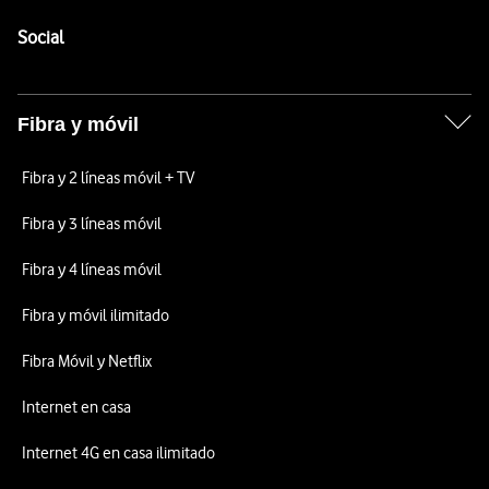
Pie de página de Vodafone
Enlaces a las redes sociales de Vodafone
Social
Fibra y móvil
Fibra y 2 líneas móvil + TV
Fibra y 3 líneas móvil
Fibra y 4 líneas móvil
Fibra y móvil ilimitado
Fibra Móvil y Netflix
Internet en casa
Internet 4G en casa ilimitado