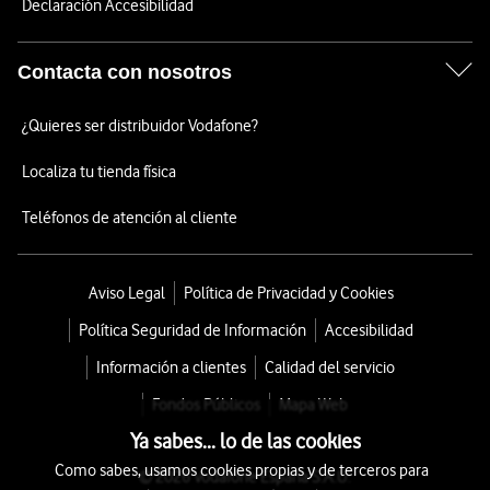
Declaración Accesibilidad
Contacta con nosotros
¿Quieres ser distribuidor Vodafone?
Localiza tu tienda física
Teléfonos de atención al cliente
Aviso Legal
Política de Privacidad y Cookies
Política Seguridad de Información
Accesibilidad
Información a clientes
Calidad del servicio
Fondos Públicos
Mapa Web
Ya sabes... lo de las cookies
Como sabes, usamos cookies propias y de terceros para
© 2026 Vodafone España S.A.U.