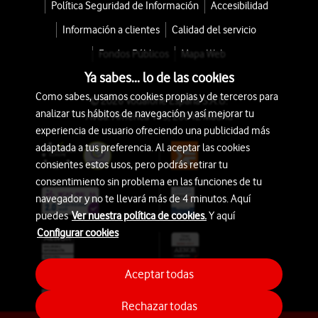
Política Seguridad de Información
Accesibilidad
Información a clientes
Calidad del servicio
Fondos Públicos
Mapa Web
Ya sabes... lo de las cookies
Como sabes, usamos cookies propias y de terceros para
© 2026 Vodafone España S.A.U.
analizar tus hábitos de navegación y así mejorar tu
Avda. América 115, 28042 Madrid
experiencia de usuario ofreciendo una publicidad más
adaptada a tus preferencia. Al aceptar las cookies
consientes estos usos, pero podrás retirar tu
consentimiento sin problema en las funciones de tu
navegador y no te llevará más de 4 minutos. Aquí
puedes
Ver nuestra política de cookies.
Y aquí
Configurar cookies
Aceptar todas
Rechazar todas