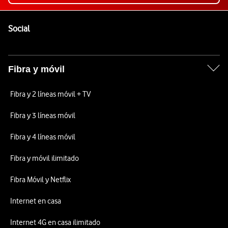
Pie de página de Vodafone
Enlaces a las redes sociales de Vodafone
Social
Fibra y móvil
Fibra y 2 líneas móvil + TV
Fibra y 3 líneas móvil
Fibra y 4 líneas móvil
Fibra y móvil ilimitado
Fibra Móvil y Netflix
Internet en casa
Internet 4G en casa ilimitado