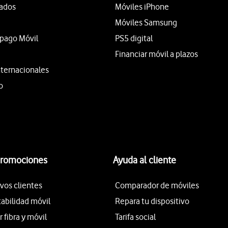
tados
Móviles iPhone
Móviles Samsung
epago Móvil
PS5 digital
Financiar móvil a plazos
nternacionales
o
promociones
Ayuda al cliente
vos clientes
Comparador de móviles
tabilidad móvil
Repara tu dispositivo
fibra y móvil
Tarifa social