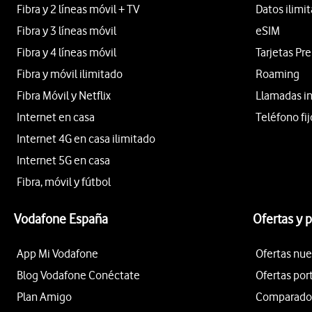
Fibra y 2 líneas móvil + TV
Datos ilimi
Fibra y 3 líneas móvil
eSIM
Fibra y 4 líneas móvil
Tarjetas Pr
Fibra y móvil ilimitado
Roaming
Fibra Móvil y Netflix
Llamadas i
Internet en casa
Teléfono fij
Internet 4G en casa ilimitado
Internet 5G en casa
Fibra, móvil y fútbol
Vodafone España
Ofertas y 
App Mi Vodafone
Ofertas nue
Blog Vodafone Conéctate
Ofertas por
Plan Amigo
Comparador 