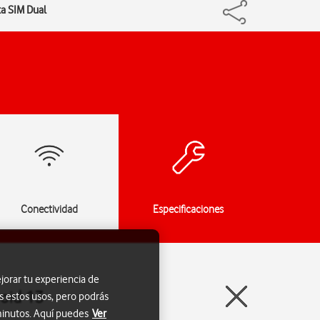
ta SIM Dual
Conectividad
Especificaciones
jorar tu experiencia de
roid 13
s estos usos, pero podrás
 minutos. Aquí puedes
Ver