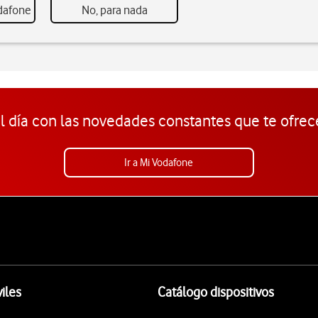
odafone
No, para nada
l día con las novedades constantes que te ofrec
Ir a Mi Vodafone
iles
Catálogo dispositivos