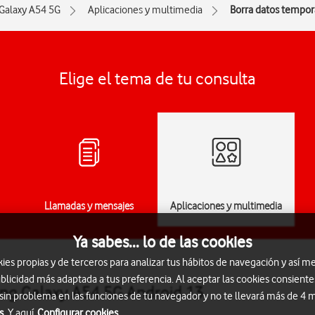
Galaxy A54 5G
Aplicaciones y multimedia
Borra datos tempor
Elige el tema de tu consulta
Llamadas y mensajes
Aplicaciones y multimedia
Ya sabes... lo de las cookies
s propias y de terceros para analizar tus hábitos de navegación y así me
blicidad más adaptada a tus preferencia. Al aceptar las cookies consiente
ng Galaxy A54 5G Android 13
 sin problema en las funciones de tu navegador y no te llevará más de 4
s.
Y aquí
Configurar cookies