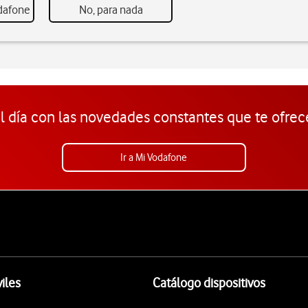
odafone
No, para nada
l día con las novedades constantes que te ofrec
Ir a Mi Vodafone
iles
Catálogo dispositivos