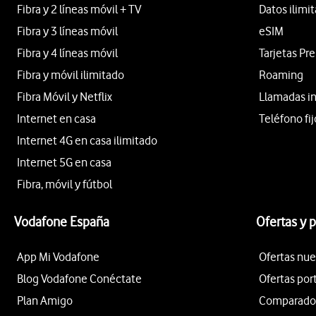
Fibra y 2 líneas móvil + TV
Datos ilimi
Fibra y 3 líneas móvil
eSIM
Fibra y 4 líneas móvil
Tarjetas Pr
Fibra y móvil ilimitado
Roaming
Fibra Móvil y Netflix
Llamadas i
Internet en casa
Teléfono fij
Internet 4G en casa ilimitado
Internet 5G en casa
Fibra, móvil y fútbol
Vodafone España
Ofertas y 
App Mi Vodafone
Ofertas nue
Blog Vodafone Conéctate
Ofertas por
Plan Amigo
Comparador 