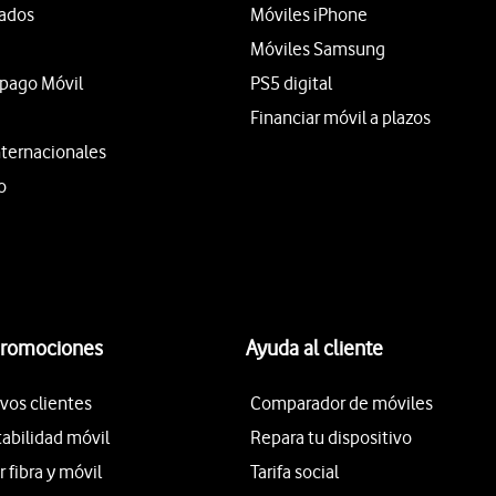
tados
Móviles iPhone
Móviles Samsung
epago Móvil
PS5 digital
Financiar móvil a plazos
nternacionales
o
promociones
Ayuda al cliente
vos clientes
Comparador de móviles
tabilidad móvil
Repara tu dispositivo
fibra y móvil
Tarifa social