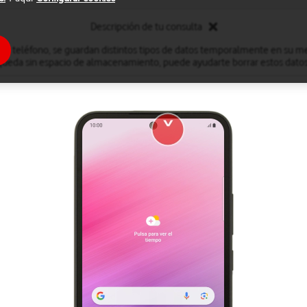
Descripción de tu consulta
 el teléfono, se guardan distintos tipos de datos temporalmente en su me
queda sin espacio de almacenamiento, puede ayudarte borrar estos datos