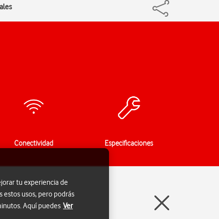
ales
Conectividad
Especificaciones
jorar tu experiencia de
s estos usos, pero podrás
 minutos. Aquí puedes
Ver