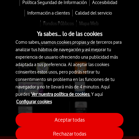
Política Seguridad de Información
Accesibilidad
Información a clientes
Calidad del servicio
Fondos Públicos
Mapa Web
Ya sabes... lo de las cookies
Como sabes, usamos cookies propias y de terceros para
© 2026 Vodafone España S.A.U.
analizar tus hábitos de navegación y así mejorar tu
Avda. América 115, 28042 Madrid
experiencia de usuario ofreciendo una publicidad más
adaptada a tus preferencia. Al aceptar las cookies
consientes estos usos, pero podrás retirar tu
consentimiento sin problema en las funciones de tu
navegador y no te llevará más de 4 minutos. Aquí
puedes
Ver nuestra política de cookies.
Y aquí
Configurar cookies
Aceptar todas
Rechazar todas