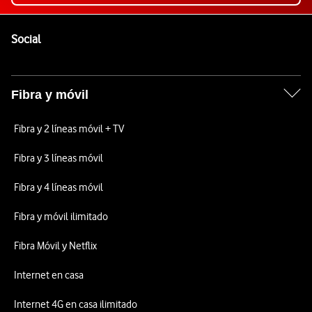
Pie de página de Vodafone
Enlaces a las redes sociales de Vodafone
Social
Fibra y móvil
Fibra y 2 líneas móvil + TV
Fibra y 3 líneas móvil
Fibra y 4 líneas móvil
Fibra y móvil ilimitado
Fibra Móvil y Netflix
Internet en casa
Internet 4G en casa ilimitado